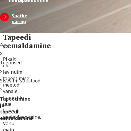
hinnapakkumine
Saatke
päring
Tapeedi
eemaldamine
Pikalt
Teenused
oli
levinuim
tapeetimise
Siseviimistlustööd
meetod
vanale
tapeedile
Tapeetimine
uue
ja
tapeedi
tapeedi
pealekleepimine.
eemaldamine
Vanu
maju