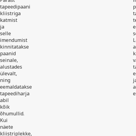
Pärast
m
tapeedipaani
p
kliistriga
t
katmist
t
ja
e
selle
s
imendumist
L
kinnitatakse
a
paanid
k
seinale,
v
alustades
t
ülevalt,
e
ning
j
eemaldatakse
a
tapeediharja
e
abil
kõik
õhumullid.
Kui
näete
kliistriplekke,