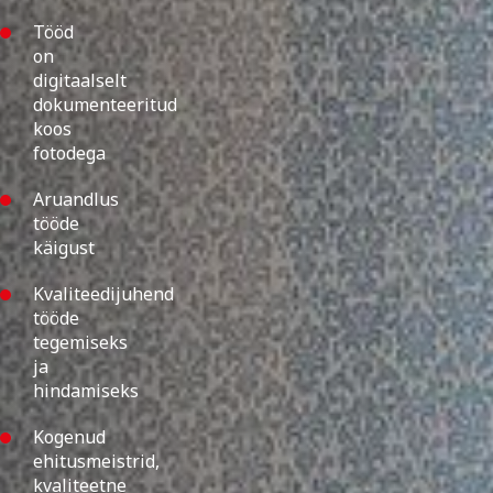
Tööd
on
digitaalselt
dokumenteeritud
koos
fotodega
Aruandlus
tööde
käigust
Kvaliteedijuhend
tööde
tegemiseks
ja
hindamiseks
Kogenud
ehitusmeistrid,
kvaliteetne