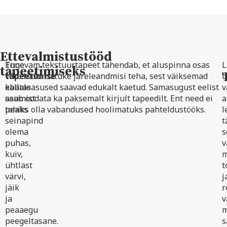
Ettevalmistustööd
Enne
Tugevam tekstuurtapeet tähendab, et aluspinna osas
L
tapeetimiseks
tapeetimise
võib hästi natuke järeleandmisi teha, sest väiksemad
t
kallale
ebatasasused saavad edukalt kaetud. Samasugust eelist
v
asumist
saab oodata ka paksemalt kirjult tapeedilt. Ent need ei
a
peaks
tohiks olla vabandused hoolimatuks pahteldustööks.
l
seinapind
t
olema
s
puhas,
v
kuiv,
m
ühtlast
t
värvi,
j
jäik
r
ja
v
peaaegu
m
peegeltasane.
s