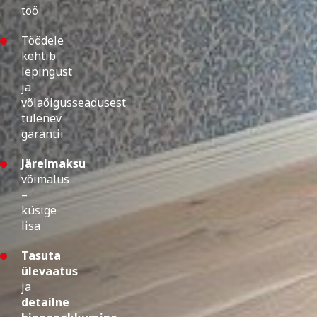
töö
Töödele
kehtib
lepingust
ja
võlaõigusseadusest
tulenev
garantii
Järelmaksu
võimalus
–
küsige
lisa
Tasuta
ülevaatus
ja
detailne