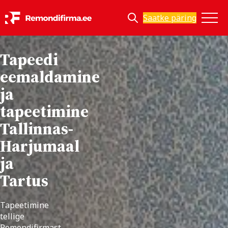
Saatke päring
Tapeedi
eemaldamine
ja
tapeetimine
Tallinnas-
Harjumaal
ja
Tartus
Tapeetimine
tellige
Remondifirmast