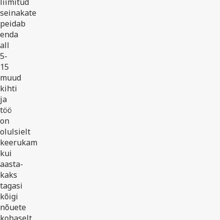
liimitud
seinakate
peidab
enda
all
5-
15
muud
kihti
ja
töö
on
olulsielt
keerukam
kui
aasta-
kaks
tagasi
kõigi
nõuete
kohaselt