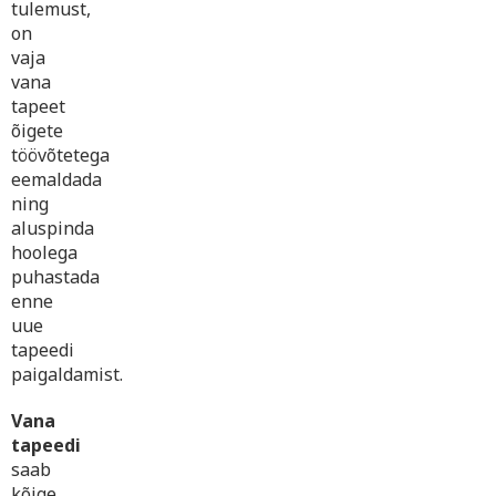
tulemust,
on
vaja
vana
tapeet
õigete
töövõtetega
eemaldada
ning
aluspinda
hoolega
puhastada
enne
uue
tapeedi
paigaldamist.
Vana
tapeedi
saab
kõige