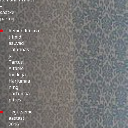
–
saatke
päring.
Remondifirma
tiimid
asuvad
Tallinnas
ja
Tartus.
Aitame
töödega
Harjumaa
ning
Tartumaa
piires
Tegutseme
aastast
2016