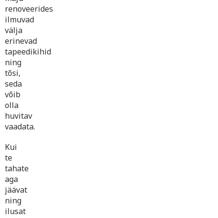
renoveerides
ilmuvad
välja
erinevad
tapeedikihid
ning
tõsi,
seda
võib
olla
huvitav
vaadata.
Kui
te
tahate
aga
jäävat
ning
ilusat