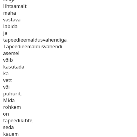
lihtsamalt
maha
vastava
labida
ja
tapeedieemaldusvahendiga.
Tapeedieemaldusvahendi
asemel
võib
kasutada
ka
vett
või
puhurit.
Mida
rohkem
on
tapeedikihte,
seda
kauem