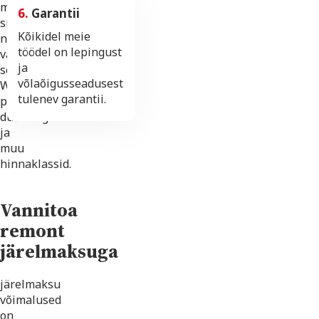
mineva
6.
Garantii
sisustuse
Kõikidel meie
nagu
töödel on lepingust
valamu,
ja
segisti,
võlaõigusseadusest
WC-
tulenev garantii.
poti,
dušinurga
ja
muu
hinnaklassid.
Vannitoa
remont
järelmaksuga
järelmaksu
võimalused
on