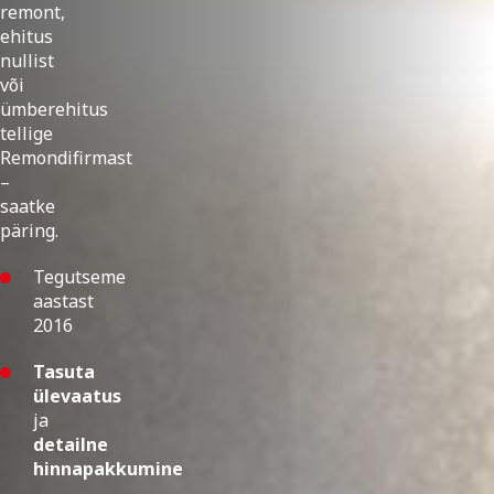
remont,
ehitus
nullist
või
ümberehitus
tellige
Remondifirmast
–
saatke
päring.
Tegutseme
aastast
2016
Tasuta
ülevaatus
ja
detailne
hinnapakkumine