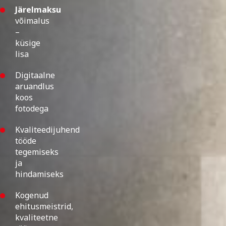
Järelmaksu
võimalus
–
küsige
lisa
Digitaalne
aruandlus
koos
fotodega
Kvaliteedijuhend
tööde
tegemiseks
ja
hindamiseks
Kogenud
ehitusmeistrid,
kvaliteetne