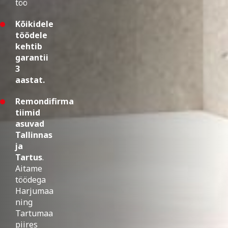
töö
Kõikidele
töödele
kehtib
garantii
3
aastat.
Remondifirma
tiimid
asuvad
Tallinnas
ja
Tartus
.
Aitame
töödega
Harjumaa
ning
Tartumaa
piires