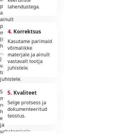
keeruliste
pealispindade
lahendustega.
all
ainult
parimaid
4.
Korrektsus
materjale
(segud,
Kasutame parimaid
hüdroisolatsioon,
võimalikke
…
materjale ja ainult
)
vastavalt tootja
vastavalt
juhistele.
tootjate
juhistele.
Samuti
5.
Kvaliteet
mõjutavad
Selge protsess ja
remondi
dokumenteeritud
hinda
teostus.
ehitusmaterjalide
ja
vahetamisele