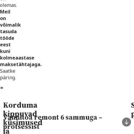
olemas.
Meil
on
võimalik
tasuda
tööde
eest
kuni
kolmeaastase
maksetähtajaga.
Saatke
päring.
Korduma
kippuvad
Vannitoa remont 6 sammuga –
küsimused
protsessist
ja