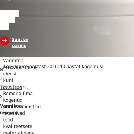
Vaadake
tehtud
töid
Saatke
päring
Vannitoa
Tegutseme aastast 2016. 10 aastat kogemusi.
renoveerimine
ideest
kuni
teostuseni.
Teenused
Remondifima
kogenud
Vannitoa
remondimeistrid
remont
teostavad
tööd
kvaliteetsete
materjalidega,