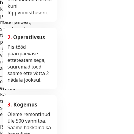
hind
kuni
kujuneb
lõppviimistluseni.
peamiselt
materjalidest,
sisustusest,
tööetappide
2.
Operatiivsus
paljususest.
Pisitööd
Iga
paaripäevase
vannituba,
etteteatamisega,
ruum,
suuremad tööd
aluspind,
saame ette võtta 2
…
nädala jooksul.
on
erinev.
Ka
tellijate
3.
Kogemus
soovid
erinevad.
Oleme remontinud
üle 500 vannitoa.
Remondifirma
Saame hakkama ka
kasutab