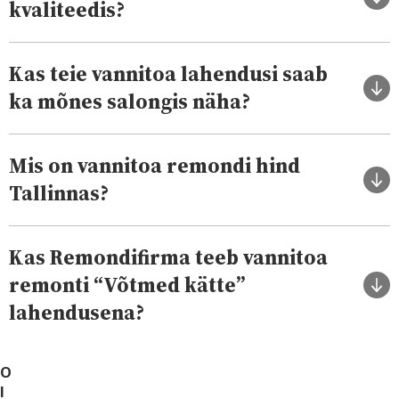
kvaliteedis?
Kas teie vannitoa lahendusi saab
ka mõnes salongis näha?
Mis on vannitoa remondi hind
Tallinnas?
Kas Remondifirma teeb vannitoa
remonti “Võtmed kätte”
lahendusena?
O
l