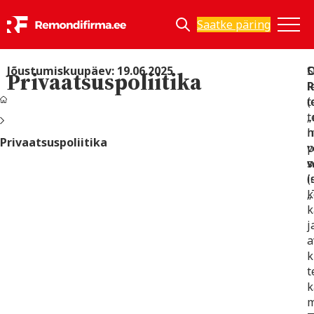
Saatke päring
Jõustumiskuupäev: 19.06.2025
S
Privaatsuspoliitika
R
l
(
t
„
t
h
m
Privaatsuspoliitika
v
p
w
s
(
i
„
k
k
j
a
k
t
k
m