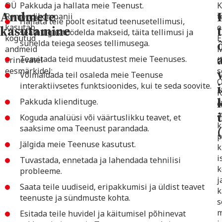
OÜ
Pakkuda ja hallata meie Teenust.
K
Andmete
Remondikompanii
t
Hallata teie poolt esitatud teenusetellimusi,
kasutab
o
kasutamine
sealhulgas töödelda makseid, täita tellimusi ja
kogutud
E
suhelda teiega seoses tellimusega.
andmeid
M
Teavitada teid muudatustest meie Teenuses.
erinevatel
(
eesmärkidel:
s
Võimaldada teil osaleda meie Teenuse
interaktiivsetes funktsioonides, kui te seda soovite.
R
Pakkuda kliendituge.
õ
a
Koguda analüüsi või väärtuslikku teavet, et
k
saaksime oma Teenust parandada.
p
Jälgida meie Teenuse kasutust.
k
i
Tuvastada, ennetada ja lahendada tehnilisi
k
probleeme.
j
Saata teile uudiseid, eripakkumisi ja üldist teavet
k
teenuste ja sündmuste kohta.
s
m
Esitada teile huvidel ja käitumisel põhinevat