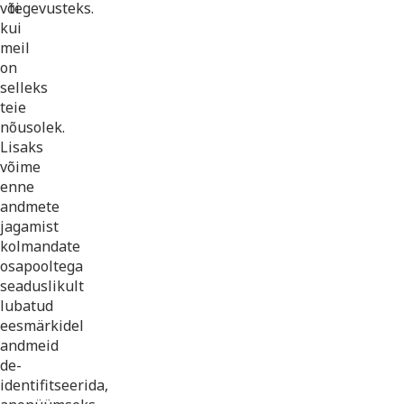
või
tegevusteks.
kui
meil
on
selleks
teie
nõusolek.
Lisaks
võime
enne
andmete
jagamist
kolmandate
osapooltega
seaduslikult
lubatud
eesmärkidel
andmeid
de-
identifitseerida,