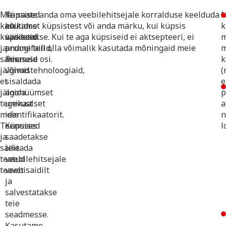
Me
Küpsised
Te saate anda oma veebilehitsejale korralduse keelduda
N
kasutame
on
kõikidest küpsistest või anda märku, kui küpsis
k
küpsiseid
väikesed
saadetakse. Kui te aga küpsiseid ei aktsepteeri, ei
m
ja
andmefailid,
pruugi teil olla võimalik kasutada mõningaid meie
sarnaseid
mis
Teenuse osi.
k
jälgimistehnoloogiaid,
võivad
(
et
sisaldada
e
jälgida
anonüümset
p
tegevust
unikaalset
a
meie
identifikaatorit.
n
Teenuses
Küpsised
l
ja
saadetakse
säilitada
teie
teatud
veebilehitsejale
teavet.
veebisaidilt
ja
salvestatakse
teie
seadmesse.
Kasutame