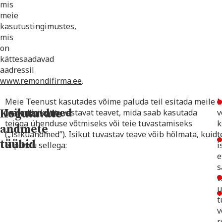
mis
meie
kasutustingimustes,
mis
on
kättesaadavad
aadressil
www.remondifirma.ee
.
Meie Teenust kasutades võime paluda teil esitada meile
Kogutavate
Isikuandmed
teatud isikut tuvastavat teavet, mida saab kasutada
v
teiega ühenduse võtmiseks või teie tuvastamiseks
k
andmete
(„Isikuandmed”). Isikut tuvastav teave võib hõlmata, kuid
t
tüübid
ei piirdu sellega:
i
e
s
t
u
t
v
r