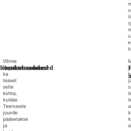
m
o
l
i
m
s
e
k
Võime
Kasutusandmed
Asukohaandmed
koguda
v
ka
k
teavet
j
selle
s
kohta,
t
kuidas
t
Teenusele
a
juurde
k
pääsetakse
k
ja
a