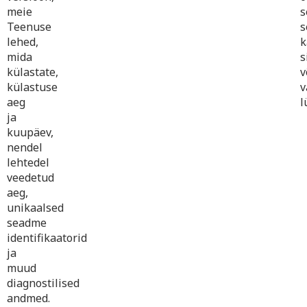
meie
s
Teenuse
s
lehed,
k
mida
s
külastate,
v
külastuse
v
aeg
l
ja
kuupäev,
nendel
lehtedel
veedetud
aeg,
unikaalsed
seadme
identifikaatorid
ja
muud
diagnostilised
andmed.