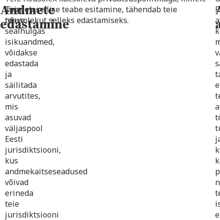
Andmete
Teie
järgneb sellise teabe esitamine, tähendab teie
R
teave,
nõusolekut selleks edastamiseks.
a
edastamine
sealhulgas
k
isikuandmed,
m
võidakse
v
edastada
ja
t
säilitada
e
arvutites,
t
mis
a
asuvad
t
väljaspool
t
Eesti
j
jurisdiktsiooni,
k
kus
k
andmekaitseseadused
p
võivad
n
erineda
t
teie
i
jurisdiktsiooni
e