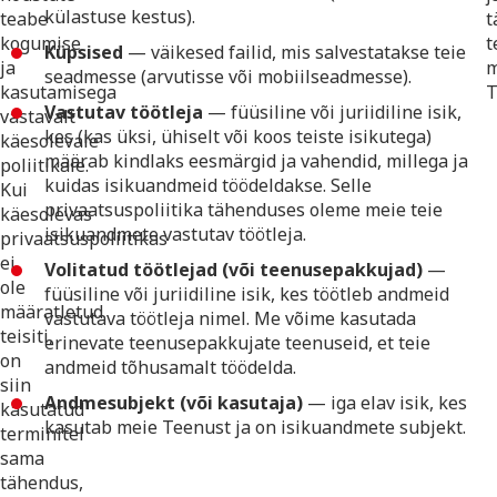
külastuse kestus).
teabe
t
kogumise
t
Küpsised
— väikesed failid, mis salvestatakse teie
ja
m
seadmesse (arvutisse või mobiilseadmesse).
kasutamisega
T
Vastutav töötleja
— füüsiline või juriidiline isik,
vastavalt
kes (kas üksi, ühiselt või koos teiste isikutega)
käesolevale
määrab kindlaks eesmärgid ja vahendid, millega ja
poliitikale.
kuidas isikuandmeid töödeldakse. Selle
Kui
privaatsuspoliitika tähenduses oleme meie teie
käesolevas
isikuandmete vastutav töötleja.
privaatsuspoliitikas
ei
Volitatud töötlejad (või teenusepakkujad)
—
ole
füüsiline või juriidiline isik, kes töötleb andmeid
määratletud
vastutava töötleja nimel. Me võime kasutada
teisiti,
erinevate teenusepakkujate teenuseid, et teie
on
andmeid tõhusamalt töödelda.
siin
Andmesubjekt (või kasutaja)
— iga elav isik, kes
kasutatud
kasutab meie Teenust ja on isikuandmete subjekt.
terminitel
sama
tähendus,