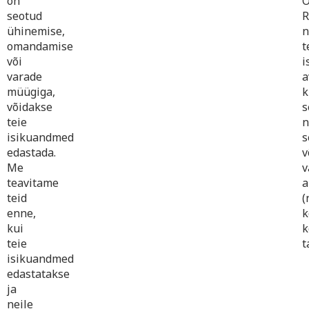
on
seotud
R
ühinemise,
n
omandamise
t
või
i
varade
a
müügiga,
k
võidakse
s
teie
n
isikuandmed
s
edastada.
v
Me
v
teavitame
a
teid
(
enne,
k
kui
k
teie
t
isikuandmed
edastatakse
ja
neile