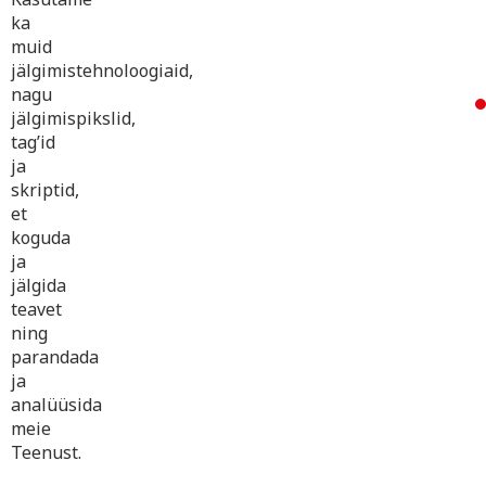
ka
muid
jälgimistehnoloogiaid,
nagu
jälgimispikslid,
tag’id
ja
skriptid,
et
koguda
ja
jälgida
teavet
ning
parandada
ja
analüüsida
meie
Teenust.