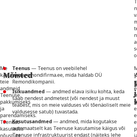
T
n
v
m
t
n
a
s
o
Me
Teenus
— Teenus on veebilehel
Mõisted
kasutame
www.remondifirma.ee, mida haldab OÜ
k
teie
Remondikompanii.
m
andmeid
e
Isikuandmed
— andmed elava isiku kohta, keda
Teenuse
t
saab nendest andmetest (või nendest ja muust
pakkumiseks
t
teabest, mis on meie valduses või tõenäoliselt meie
ja
e
valdusesse satub) tuvastada.
parendamiseks.
e
Kasutusandmed
— andmed, mida kogutakse
Teenust
e
automaatselt kas Teenuse kasutamise käigus või
kasutades
p
Teenuse infrastruktuurist endast (näiteks lehe
nõustute
j