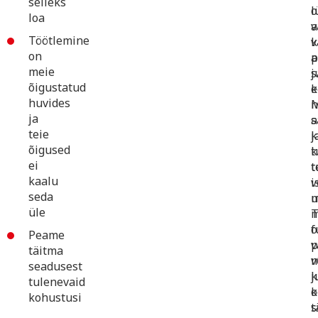
selleks
o
l
loa
v
a
Töötlemine
k
v
on
p
a
meie
s
j
õigustatud
e
k
huvides
n
ja
s
a
teie
j
k
õigused
k
t
ei
t
t
kaalu
i
v
seda
u
m
üle
m
T
o
f
Peame
v
p
täitma
m
v
seadusest
j
k
tulenevaid
k
o
kohustusi
t
s