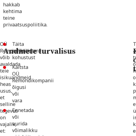
hakkab
kehtima
teine
privaatsuspoliitika.
OÜ
Täita
T
Andmete turvalisus
Remondikompanii
juriidilist
a
võib
kohustust
t
avaldada
o
Kaitsta
teie
m
OÜ
isikuandmeid
o
Remondikompanii
heas
k
õigusi
usus,
p
või
et
m
vara
selline
e
Ennetada
tegevus
ü
või
on
i
uurida
vajalik,
k
võimalikku
et:
e