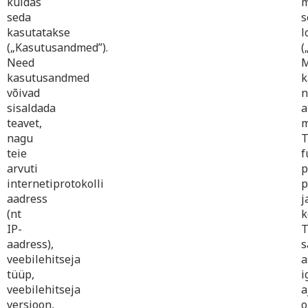
kuidas
m
seda
s
kasutatakse
l
(„Kasutusandmed”).
(
Need
kasutusandmed
k
võivad
n
sisaldada
a
teavet,
m
nagu
T
teie
f
arvuti
p
internetiprotokolli
p
aadress
j
(nt
k
IP-
T
aadress),
s
veebilehitseja
a
tüüp,
i
veebilehitseja
a
versioon,