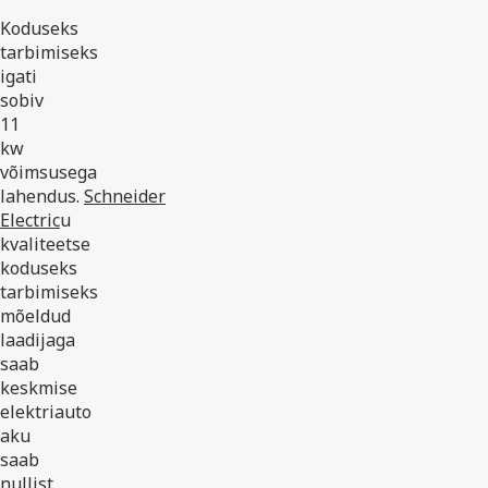
Koduseks
tarbimiseks
igati
sobiv
11
kw
võimsusega
lahendus.
Schneider
Electric
u
kvaliteetse
koduseks
tarbimiseks
mõeldud
laadijaga
saab
keskmise
elektriauto
aku
saab
nullist