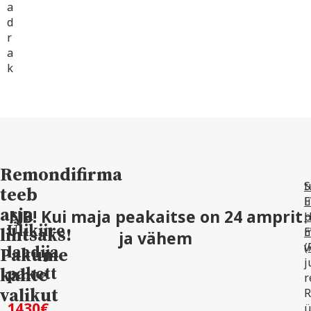
a
d
r
a
k
Remondifirma
t
S
teeb
l
E
asja
NB! Kui maja peakaitse on 24 amprit
p
Ülikiire
lihtsaks!
m
E
ja vähem
v
(
laadija
Pakume
j
kahte
pakett
r
valikut
R
1430€
ü