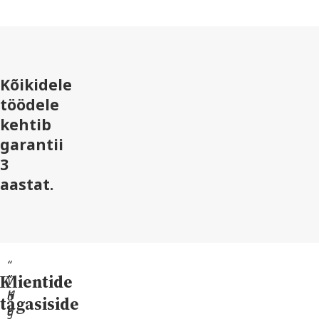
Kõikidele
töödele
kehtib
garantii
3
aastat.
“
Klientide
“
“
V
H
K
ä
tagasiside
e
i
g