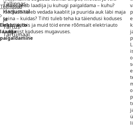
Tallinnas-
Lisaks peab laadija ju kuhugi paigaldama – kuhu?
v
Teenused
Harjumaal
Kindlasti tuleb vedada kaablit ja puurida auk läbi maja
p
seina – kuidas? Tihti tuleb teha ka täiendusi koduses
e
ja
Elektriauto
elektrikilbis ja muid töid enne rõõmsalt elektriauto
k
Tartus-
laadija
laadimist koduses mugavuses.
j
Tartumaal.
paigaldamine
p
L
i
o
s
e
t
m
o
p
t
j
ü
l