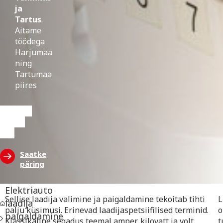
ja
Tartus
.
Aitame
töödega
Harjumaa
ning
Tartumaa
piires
Vaadake
tehtud
töid
Saatke
päring
Elektriauto
Sellise laadija valimine ja paigaldamine tekoitab tihti
L
laadija
palju küsimusi. Erinevad laadijaspetsiifilised terminid.
o
paigaldamine
Klassikaline segadus teemal amper, kilovatt ja volt.
t