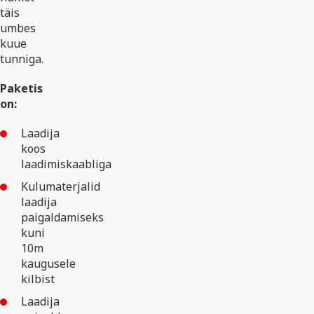
täis
umbes
kuue
tunniga.
Paketis
on:
Laadija
koos
laadimiskaabliga
Kulumaterjalid
laadija
paigaldamiseks
kuni
10m
kaugusele
kilbist
Laadija