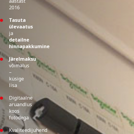
aastast
2016
Tasuta
ülevaatus
ja
detailne
hinnapakkumine
Järelmaksu
võimalus
–
küsige
lisa
Digitaalne
aruandlus
koos
fotodega
Kvaliteedijuhend