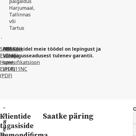
paigaldus
Harjumaal,
Tallinnas
või
Tartus
Schneider
ABB
NB! Kõikidel meie töödel on lepingust ja
EVlink-
laadija
võlaõigusseadusest tulenev garantii.
Home-
spetsifikatsioon
EVH4S11NC
(PDF)
(PDF)
“
Saatke päring
Klientide
“
“
V
l
H
K
ä
e
tagasiside
e
i
g
Remondifirma
a
i
a
e