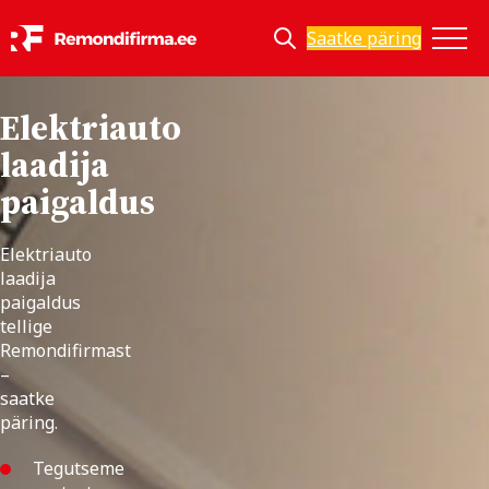
Saatke päring
Elektriauto
laadija
paigaldus
Elektriauto
laadija
paigaldus
tellige
Remondifirmast
–
saatke
päring.
Tegutseme