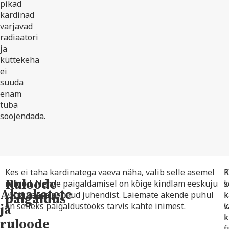
pikad
kardinad
varjavad
radiaatori
ja
küttekeha
ei
suuda
enam
tuba
soojendada.
Kes ei taha kardinatega vaeva näha, valib selle asemel
R
K
Ruloode
rulood
. Nende paigaldamisel on kõige kindlam eeskuju
k
s
Aknakatete
võtta kaasa pandud juhendist. Laiemate akende puhul
k
k
paigaldus
ja
on selleks paigaldustööks tarvis kahte inimest.
k
v
k
k
ruloode
ü
t