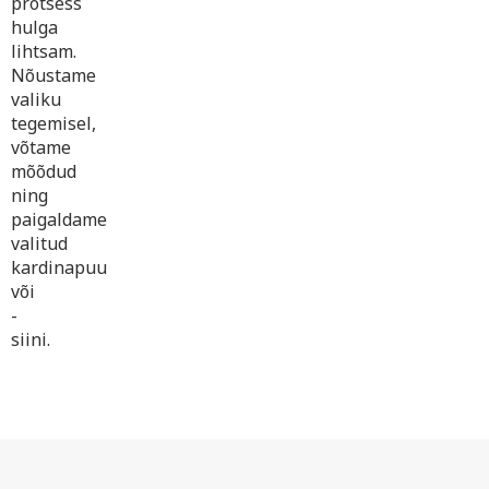
protsess
hulga
lihtsam.
Nõustame
valiku
tegemisel,
võtame
mõõdud
ning
paigaldame
valitud
kardinapuu
või
-
siini.