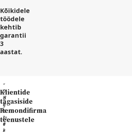
Kõikidele
töödele
kehtib
garantii
3
aastat.
“
Klientide
“
“
V
H
K
ä
tagasiside
e
i
g
Remondifirma
a
i
a
j
r
m
teenustele
a
e
e
k
j
e