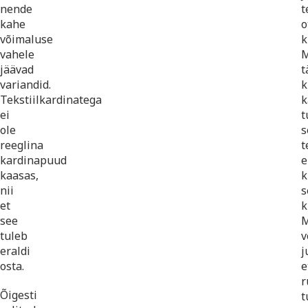
nende
t
kahe
o
võimaluse
k
vahele
M
jäävad
t
variandid.
k
Tekstiilkardinatega
k
ei
t
ole
s
reeglina
t
kardinapuud
e
kaasas,
k
nii
s
et
k
see
M
tuleb
v
eraldi
j
osta.
e
r
Õigesti
t