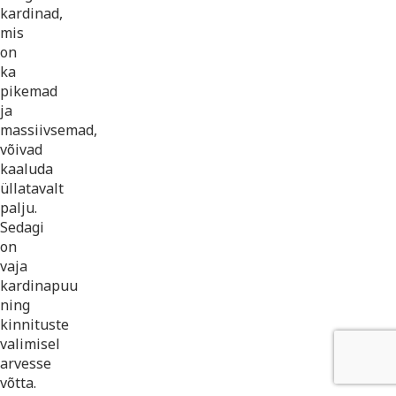
kardinad,
mis
on
ka
pikemad
ja
massiivsemad,
võivad
kaaluda
üllatavalt
palju.
Sedagi
on
vaja
kardinapuu
ning
kinnituste
valimisel
arvesse
võtta.