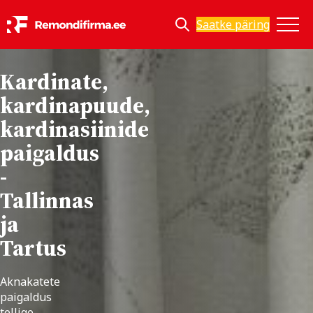
Saatke päring
Kardinate,
kardinapuude,
kardinasiinide
paigaldus
-
Tallinnas
ja
Tartus
Aknakatete
paigaldus
tellige