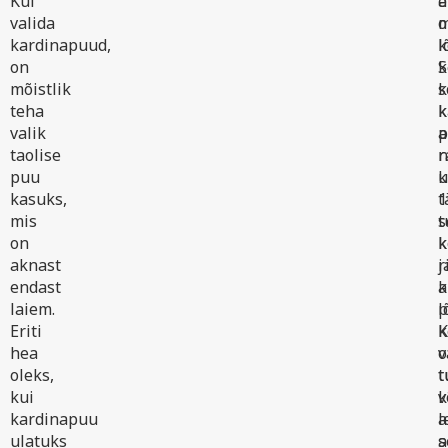
Kui
e
ä
valida
o
m
kardinapuud,
l
k
on
S
k
mõistlik
s
k
teha
k
k
valik
a
p
taolise
r
n
puu
k
kasuks,
1
t
mis
s
t
on
k
k
aknast
r
j
endast
k
a
laiem.
l
p
Eriti
k
K
hea
o
v
oleks,
t
t
kui
v
k
kardinapuu
a
l
ulatuks
a
s