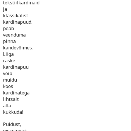
tekstiilkardinaid
ja
klassikalist
kardinapuud,
peab
veenduma
pinna
kandevõimes.
Liiga
raske
kardinapuu
võib
muidu
koos
kardinatega
lihtsalt
alla
kukkuda!
Puidust,
messingist,