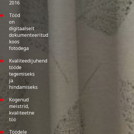
2016
Tööd
on
digitaalselt
dokumenteeritud
koos
fotodega
Kvaliteedijuhend
tööde
tegemiseks
ja
hindamiseks
Kogenud
meistrid,
kvaliteetne
töö
Töödele