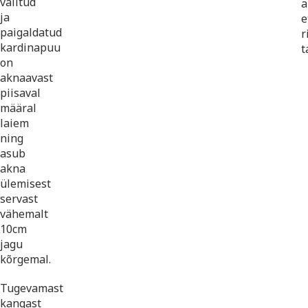
valitud
a
ja
e
paigaldatud
r
kardinapuu
t
on
aknaavast
piisaval
määral
laiem
ning
asub
akna
ülemisest
servast
vähemalt
10cm
jagu
kõrgemal.
Tugevamast
kangast