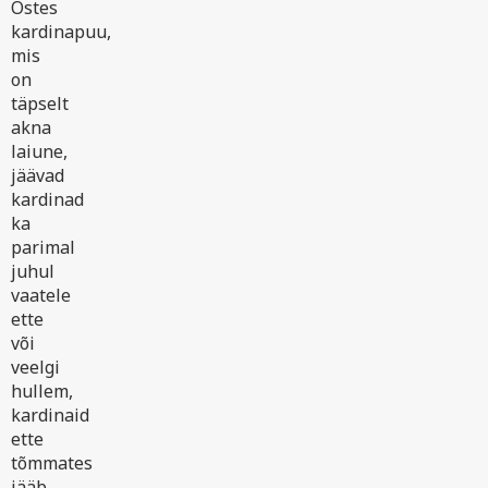
Ostes
kardinapuu,
mis
on
täpselt
akna
laiune,
jäävad
kardinad
ka
parimal
juhul
vaatele
ette
või
veelgi
hullem,
kardinaid
ette
tõmmates
jääb