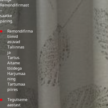
Remondifirmast
–
saatke
päring.
Remondifirma
tiimid
asuvad
Tallinnas
ja
Tartus.
Aitame
töödega
Harjumaa
ning
Tartumaa
piires
Tegutseme
aastast