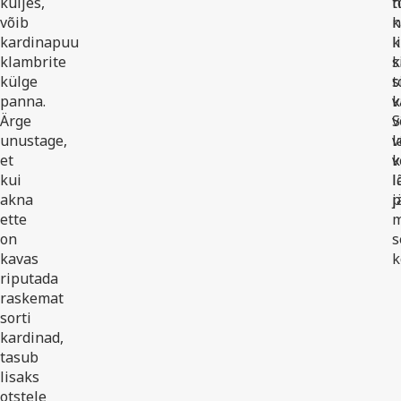
küljes,
t
n
võib
k
n
kardinapuu
l
k
klambrite
s
k
külge
s
t
panna.
v
k
Ärge
v
S
unustage,
l
v
et
v
k
kui
l
l
akna
j
p
ette
on
s
kavas
k
riputada
raskemat
sorti
kardinad,
tasub
lisaks
otstele