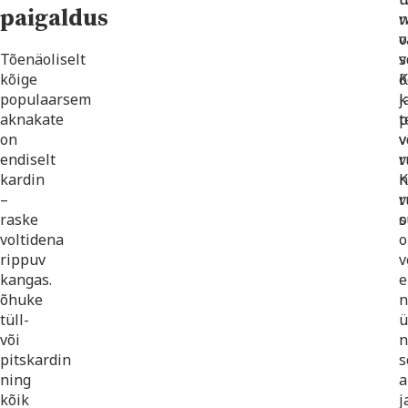
paigaldus
n
v
o
v
Tõenäoliselt
v
s
kõige
õ
K
populaarsem
j
k
aknakate
t
p
on
v
v
endiselt
v
r
kardin
K
n
–
r
v
raske
o
s
voltidena
o
rippuv
v
kangas.
e
õhuke
n
tüll-
ü
või
n
pitskardin
s
ning
a
kõik
j