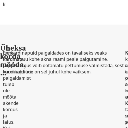
k
Üheksa
Enne
Ise kardinapuid paigaldades on tavaliseks veaks
M
K
korda
kardinate
kardinapuu kohe akna raami peale paigutamine.
k
k
mõõda,
ja
Lõpptulemus võib ootamatu pettumuse valmistada, sest
a
v
…
kardinapuude
ruumi üldilme on sel juhul kohe väiksem.
k
o
paigaldamist
p
o
tuleb
s
a
üle
k
t
mõõta
t
a
akende
k
K
kõrgus
l
t
ja
n
s
laius.
s
p