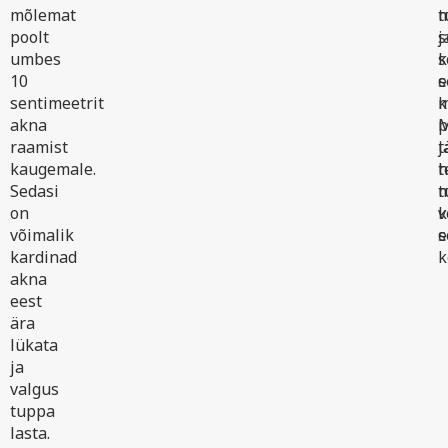
mõlemat
t
m
poolt
j
s
umbes
k
s
10
e
s
sentimeetrit
m
k
akna
M
p
raamist
t
j
kaugemale.
h
t
Sedasi
m
t
on
k
v
võimalik
s
e
kardinad
k
akna
eest
ära
lükata
ja
valgus
tuppa
lasta.