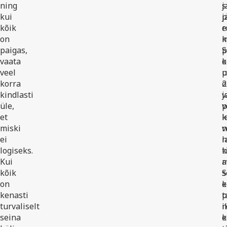
ning
s
j
kui
p
j
kõik
e
r
on
k
m
paigas,
p
S
vaata
o
k
veel
p
korra
2
o
kindlasti
j
v
üle,
p
v
et
k
l
miski
n
v
ei
l
n
logiseks.
k
t
Kui
a
m
kõik
S
s
on
e
k
kenasti
p
t
turvaliselt
n
i
seina
e
k