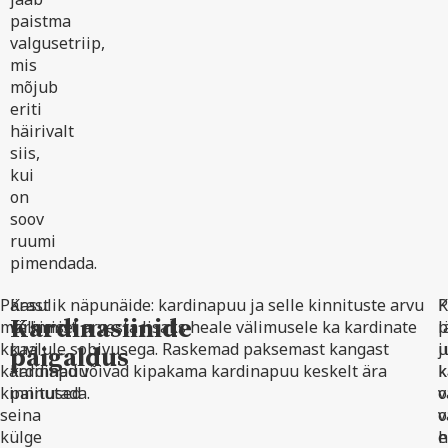
paistma
valgusetriip,
mis
mõjub
eriti
häirivalt
siis,
kui
on
soov
ruumi
pimendada.
Pärast
Kasulik näpunäide: kardinapuu ja selle kinnituste arvu
K
P
Kardinasiinide
märkimist
valimisel arvesta lisaks heale välimusele ka kardinate
l
p
kruvi
kaalule sobivusega. Raskemad paksemast kangast
j
u
paigaldus
kardinapuu
kardinad võivad kipakama kardinapuu keskelt ära
k
k
kinnitused
painutada.
v
o
seina
o
v
külge
h
e