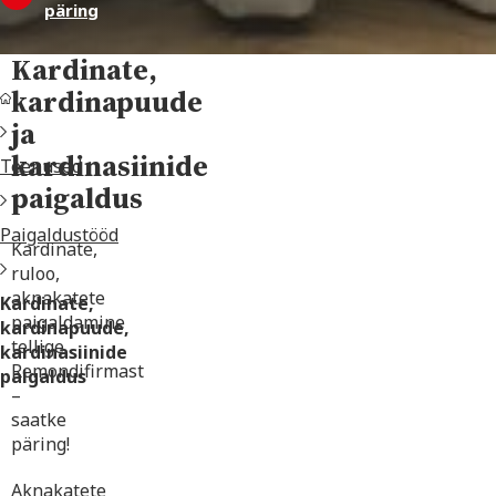
päring
Kardinate,
kardinapuude
ja
kardinasiinide
Teenused
paigaldus
Paigaldustööd
Kardinate,
ruloo,
aknakatete
Kardinate,
paigaldamine
kardinapuude,
tellige
kardinasiinide
Remondifirmast
paigaldus
–
saatke
päring!
Aknakatete