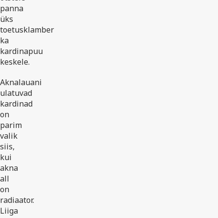
panna
üks
toetusklamber
ka
kardinapuu
keskele.
Aknalauani
ulatuvad
kardinad
on
parim
valik
siis,
kui
akna
all
on
radiaator.
Liiga