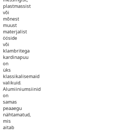
plastmassist
või
mõnest
muust
materjalist
ööside
või
klambritega
kardinapuu
on
üks
klassikalisemaid
valikuid.
Alumiiniumsiinid
on
samas
peaaegu
nähtamatud,
mis
aitab