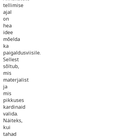
tellimise
ajal
on
hea
idee
mõelda
ka
paigaldusviisile.
Sellest
sõltub,
mis
materjalist
ja
mis
pikkuses
kardinaid
valida.
Näiteks,
kui
tahad