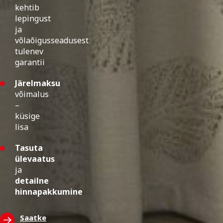
kehtib
lepingust
ja
võlaõigusseadusest
tulenev
garantii
Järelmaksu
võimalus
–
küsige
lisa
Tasuta
ülevaatus
ja
detailne
hinnapakkumine
Saatke