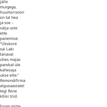
jälle
muigega,
huumorisoon
on tal hea
ja soe –
välja uste
ette
panemise:
“Ükskord
sai Laki
tänaval
ühes majas
pandud üle
kahesaja
ukse ette.”
Remondifirma
algusaastatel
tegi Rene
kõiki töid.
Enam mitte,