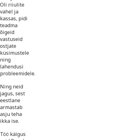
Oli riiulite
vahel ja
kassas, pidi
teadma
õigeid
vastuseid
ostjate
küsimustele
ning
lahendusi
probleemidele.
Ning neid
jagus, sest
eestlane
armastab
asju teha
ikka ise.
Töö käigus