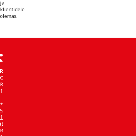
ja
klientidele
olemas.
Remondikompanii
OÜ
Registrikood:
14136236
+372
5555
1210
(E-
R