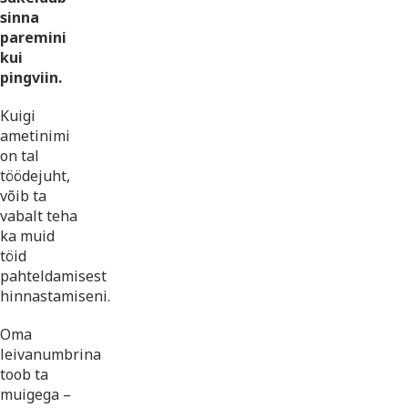
sinna
paremini
kui
pingviin.
Kuigi
ametinimi
on tal
töödejuht,
võib ta
vabalt teha
ka muid
töid
pahteldamisest
hinnastamiseni.
Oma
leivanumbrina
toob ta
muigega –