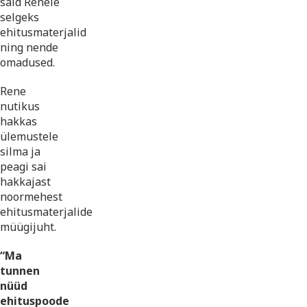
said Renele
selgeks
ehitusmaterjalid
ning nende
omadused.
Rene
nutikus
hakkas
ülemustele
silma ja
peagi sai
hakkajast
noormehest
ehitusmaterjalide
müügijuht.
“Ma
tunnen
nüüd
ehituspoode