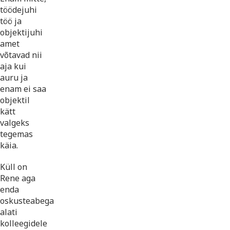
töödejuhi
töö ja
objektijuhi
amet
võtavad nii
aja kui
auru ja
enam ei saa
objektil
kätt
valgeks
tegemas
käia.
Küll on
Rene aga
enda
oskusteabega
alati
kolleegidele