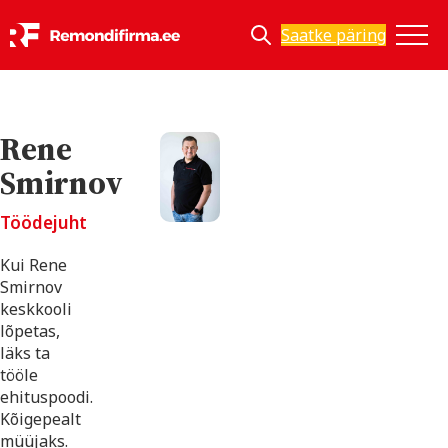
Saatke päring
Rene
Smirnov
Töödejuht
Kui Rene
Smirnov
keskkooli
lõpetas,
läks ta
tööle
ehituspoodi.
Kõigepealt
müüjaks.