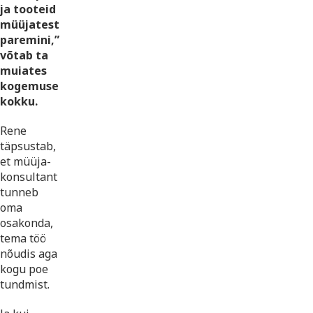
ja tooteid
müüjatest
paremini,”
võtab ta
muiates
kogemuse
kokku.
Rene
täpsustab,
et müüja-
konsultant
tunneb
oma
osakonda,
tema töö
nõudis aga
kogu poe
tundmist.