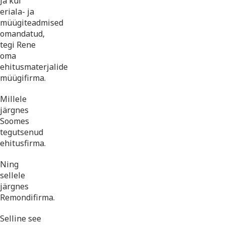
Ja kui
eriala- ja
müügiteadmised
omandatud,
tegi Rene
oma
ehitusmaterjalide
müügifirma.
Millele
järgnes
Soomes
tegutsenud
ehitusfirma.
Ning
sellele
järgnes
Remondifirma.
Selline see