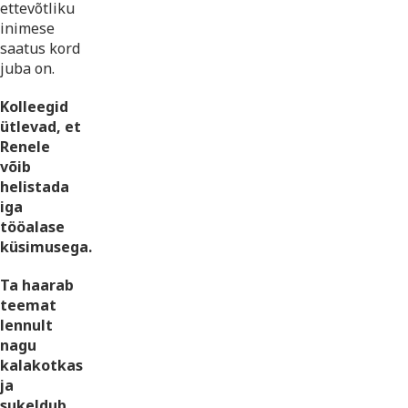
ettevõtliku
inimese
saatus kord
juba on.
Kolleegid
ütlevad, et
Renele
võib
helistada
iga
tööalase
küsimusega.
Ta haarab
teemat
lennult
nagu
kalakotkas
ja
sukeldub